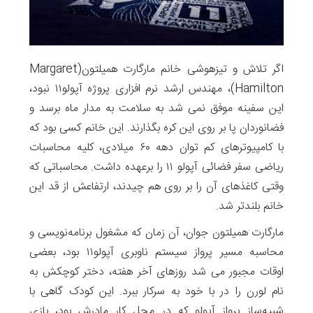
اگر تلاش و تیزهوشی خانم مارگارت همیلتون(Margaret
Hamilton)، مهندس ارشد نرم افزاری پروژه آپولو۱۱ نبود،
این سفینه موفق نمی شد به سلامت به مدار ماه برسد و
فضانوردان پا بر روی این کره بگذارند. این خانم کسی بود که
با کامپیوترهای کم توان دهه ۶۰ میلادی، کلیه محاسبات
ریاضی سفر فضائی آپولو ۱۱ را برعهده داشت. محاسباتی که
وقتی کاغذهای آن را بر روی هم چیدند، ارتفاعش از قد این
خانم بلندتر شد.
مارگارت همیلتون جوان، آن زمان که مشغول برنامه‌نویسی و
محاسبه مسیر پرواز سیستم ناوبری آپولو۱۱ بود، بعضی
اوقات مجبور می شد روزهای آخر هفته‌، دختر کوچکش به
نام لورن را در با خود به سرکار ببرد. این کودک گاهی با
شبیه‌ساز پرواز آپولو که در محل کار مادرش بود، بازی