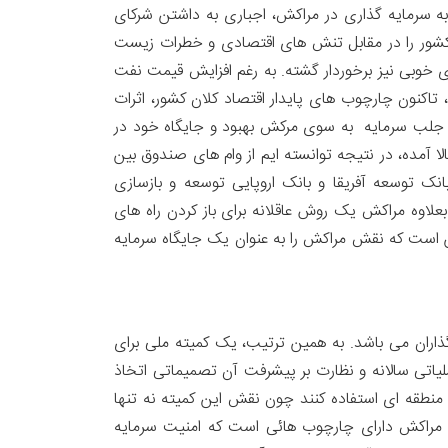
ه سرمایه گذاری در مراکش، اجباری به داشتن شرکای
کشور را در مقابل تنش های اقتصادی و خطرات زیست
ی خوبی نیز برخوردار گشته. به رغم افزایش قیمت نفت
یم، تاکنون چارچوب های پایدار اقتصاد کلان کشور، اثرات
برای جلب سرمایه به سوی مرکش بهبود و جایگاه خود در
هانی را ارتقاء دهیم. مثلاً رتبه مراکش طبق شاخص سازمان دیده بان شفافیت بین المللی، ظرف ۵ سال۱۰ پله بالا آمده، در نتیجه توانسته ایم از وام های صندوق بین
نک توسعه آفریقا و بانک اروپایی توسعه و بازسازی
بعلاوه مراکش یک روش عاقلانه برای باز کردن راه های
هدف ما این است که نقش مراکش را به عنوان یک جایگاه سرمایه
گذاران می باشد. به همین ترتیب، یک کمیته ملی برای
تی سالانه و نظارت بر پیشرفت آن تصمیماتی اتخاذ
 منطقه ای استفاده کنند چون نقش این کمیته نه تنها
ای، مراکش دارای چارچوب هائی است که امنیت سرمایه