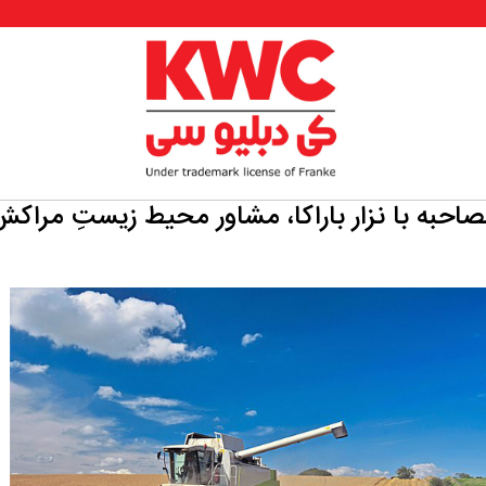
احبه با نزار باراکا، مشاور محیط زیستِ مراک