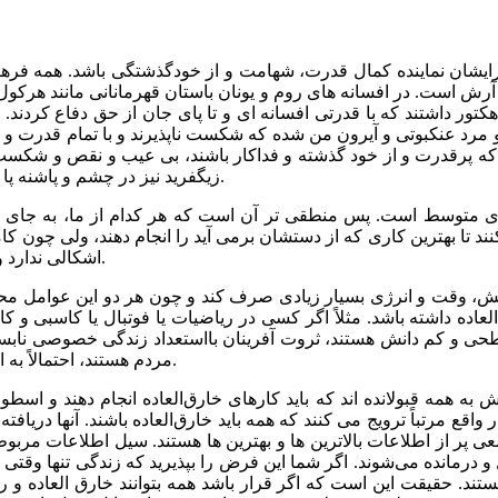
تا برایشان نماینده کمال قدرت، شهامت و از خودگذشتگی باشد. همه فره
رش است. در افسانه های روم و یونان باستان قهرمانانی مانند هرکول، ا
و هکتور داشتند که با قدرتی افسانه ای و تا پای جان از حق دفاع کردند.
ر من و مرد عنکبوتی و آیرون من شده که شکست ناپذیرند و با تمام قدر
ه پرقدرت و از خود گذشته و فداکار باشند، بی عیب و نقص و شکست ناپ
زیگفرید نیز در چشم و پاشنه پا و پشت خود نقطه ضعف هائی داشتند که بالاخره باعث نابودی آنها شد.
 زیادی متوسط است. پس منطقی تر آن است که هر کدام از ما، به جا
نند تا بهترین کاری که از دستشان برمی آید را انجام دهند، ولی چون ک
اشکالی ندارد و حتی می تواند یک مزیت بزرگ برای خوشبختی و آرامش زندگی باشد.
فش، وقت و انرژی بسیار زیادی صرف کند و چون هر دو این عوامل محدود
عاده داشته باشد. مثلاً اگر کسی در ریاضیات یا فوتبال یا کاسبی و کا
حی و کم دانش هستند، ثروت آفرینان بااستعداد زندگی خصوصی نابسام
مردم هستند، احتمالاً به اندازه‌ پیروان خود درباره راه و روش زندگی، ایده ‌های درخشانی ندارند.
 همه قبولانده اند که باید کارهای خارق‌العاده انجام دهند و اسطوره
اقع مرتباً ترویج می کنند که همه باید خارق‌العاده باشند. آنها دریاف
ی پر از اطلاعات بالاترین ها و بهترین ها هستند. سیل اطلاعات مربوط 
درمانده می‌شوند. اگر شما این فرض را بپذیرید که زندگی تنها وقتی
د. حقیقت این است که اگر قرار باشد همه بتوانند خارق العاده و رتب