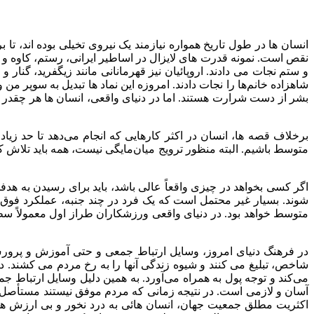
انسان ها در طول تاریخ همواره نیازمند یک نیروی تخیلی بوده اند، 
نقص است. نمونه قدرت های لایزال در اساطیر ایرانی، رستم، کاوه و آ
و ستم نجات می دادند. اروپائیان نیز قهرمانانی مانند زیگفرید، گنار 
شاهزاده خانم‌ها را نجات ‌دادند. امروزه این نماد ها تبدیل به سوپ
بشر از دست شرارت هستند. اما در دنیای واقعی، انسان ها هر چقدر ک
برخلاف قصه ها، انسان در اکثر کارهایی که انجام می‌دهد تا حد
متوسط باشیم. البته منظور ترویج میان‌مایگی نیست، همه باید تلاش ک
اگر کسی بخواهد در چیزی واقعاً عالی باشد، باید برای رسیدن به هد
شوند. بسیار غیر محتمل است که یک فرد در چند جنبه،‌ عملکرد فوق‌ال
متوسط خواهد بود. در دنیای واقعی ورزشکاران طراز اول معمولاً سط
در فرهنگ دنیای امروز، وسایل ارتباط جمعی و حتی آموزش و پرورش به
شاخص، تبلیغ می کنند و شیوه زندگی آنها را به رخ مردم می کشند. در و
می‌کند و توجه پول به همراه می‌آورد. به همین دلیل وسایل ارتباط جمع
آسان و لازمی است. در نتیجه زمانی که مردم موفق نیستند مستأصل و 
اکثریت مطلق جمعیت جهان، انسان هائی به درد نخور و بی ارزش هستن