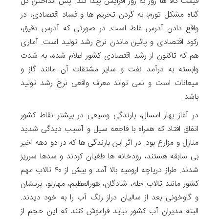
قیمت کالا ها روز به روز افزایش پیدا کند. پس انداختن کل
گناه مشکل تورم، به گردن تحریم ها و فساد اقتصادی، در
واقع دادن آدرس غلط است. در صورتی که آدرس دقیق،
رکود اقتصادی و پائین ماندن نرخ رشد تولید است. آماری
هم که تاکنون از رشد اقتصادی کشور اعلام شده، به شدت
وابسته به درآمد نفت و سایر مشتقات آن مانند گاز و
میعانات است و نمی تواند معرف واقعی نرخ رشد تولید
باشد.
در آغاز بهار امسال، بارندگی وسیعی در بیشتر نقاط کشور
اتفاق افتاد که همراه با فاجعه سیل و آسیب دیدگی شدید
منازل و مزارع بود. در اثر این بارندگی ها که در دو دهه اخیر
بی سابقه هستند، رودخانه ها طغیان کردند و سدها سرریز
شدند. طراز دریاچه ارومیه بالا آمد و بیش از ۴۰ تالاب مهم
کشور مانند تالاب حله، شادگان، هورالعظیم، مهارلو، پریشان
و گاوخونی بعد از سالیان دراز رنگ آب را به خود دیدند.
البته مدیران آب کشور نباید فراموش کنند که این حجم از