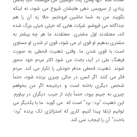
است، مثلاً آنها وقتی یک اتومبیل می فروشند، تازه بخش
زیادی از سرویس دهی هایشان شروع می شود، نه اینکه
بگویند من به شما ماشین فروختم، حالا زه آن را هم
جداگانه می فروشم. شرکت هایی که خیلی خیلی بزرگ شده
اند، معتقدند اول مشتری. معتقدند ما هر چه بیشتر به
مشتری بدهیم او قوی تر می شود، قوی تر شدن او مساوی
است با قوی شدن ما. وقتی ذهنیت قحطی به صورت
فرهنگ ملی در آید، باعث می شود اکثر مردم خود محور
شوند. ذهنیت قحطی مدام خودش را تکرار می کند. مردم
فکر می کنند اگر کسی در جائی چیزی برنده شود، حتماً
شخص دیگری باخته است و درنتیجه اگر من بخواهم
چیزی به جیبم برود، حتماً باید از جیب دیگران در بیاورم.
این ذهنیت “برد- برد” است که می گوید: ما با یکدیگر می
توانیم ارتقا پیدا کنیم، کاری که استراتژی تک برنده “برد-
باخت” آن را ایجاب نمی کند.