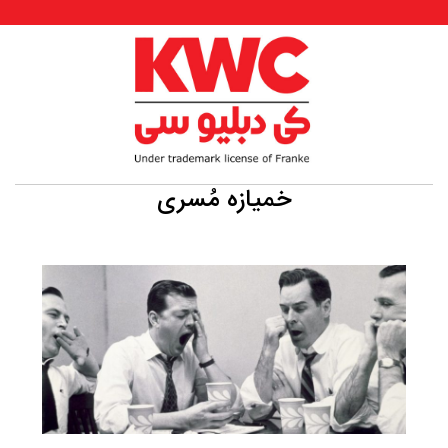
خمیازه مُسری