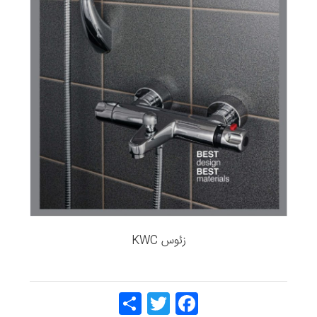
زئوس KWC
Share
Twitt
Face