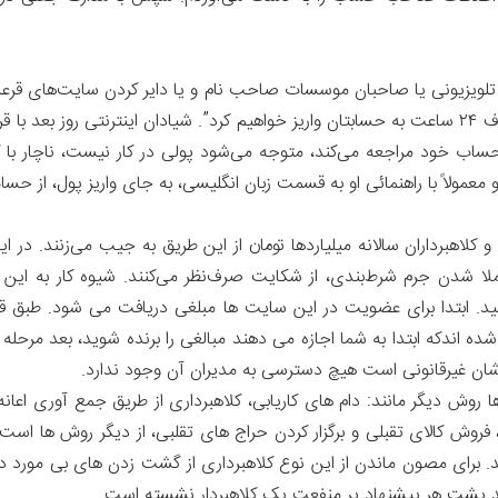
تلویزیونی یا صاحبان موسسات صاحب نام و یا دایر کردن سایت‌های قرعه‌کشی
با گرفتن شماره کارت، مدعی می‌شوند “جایزه شما را ظرف ۲۴ ساعت به حسابتان واریز خواهیم کرد”. ش
ه حساب خود مراجعه می‌کند، متوجه می‌شود پولی در کار نیست، ناچار با کل
عمولاً با راهنمائی او به قسمت زبان انگلیسی، به جای واریز پول، از حسا
 و کلاهبرداران سالانه میلیاردها تومان از این طریق به جیب می‌زنند. در ا
برملا شدن جرم شرط‌بندی، از شکایت صرف‌نظر می‌کنند. شیوه کار به 
 کنید. ابتدا برای عضویت در این سایت ها مبلغی دریافت می شود. طبق 
شده اندکه ابتدا به شما اجازه می دهند مبالغی را برنده شوید، بعد مر
شان غیرقانونی است هیچ دسترسی به مدیران آن وجود ندارد.
ا روش دیگر مانند: دام های کاریابی، کلاهبرداری از طریق جمع آوری اعانه
وش کالای تقبلی و برگزار کردن حراج های تقلبی، از دیگر روش ها است. 
. برای مصون ماندن از این نوع کلاهبرداری از گشت زدن های بی مورد د
انید پشت هر پیشنهاد پر منفعت یک کلاهبردار نشسته است.