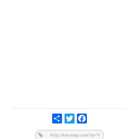
Share
Twitt
Face
er
book